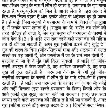
और इसके अंदर माया के प्रति भटकना दूर हो जाती है। मनुष्य
सदा-स्थिर प्रभु के नाम में लीन हो जाता है, परमात्मा के गुण गाता
रहता है, प्रभु-प्रीतम को मिल के आनंद लेता है। इस आनंद में
दिन-रात टिका रहता है और इसके अंदर से अहंकार दूर हो जाता
है। हे भाई! जिस मनुष्यों ने परमात्मा के नाम में चिक्त जोड़ा हुआ
है, मैं उनके चरण लगता हूँ। (मनुष्य का ये) शरीर तब सोने की
तरह पवित्र हो जाता है, जब गुरु मनुष्य को परमात्मा के चरणों में
जोड़ देता है।2। हे भाई! उस सदा रहने वाले परमात्मा की महिमा
तब ही की जा सकती है, अगर गुरु (महिमा करने की) बुद्धि दे।
गुरु की शरण के बिना (जीव-सि्त्रयाँ माया की) भटकना में गलत
रास्ते पर पड़ जाती हैं, और परलोक में जा के शर्म-सार होती हैं।
परलोक में जा के वे मुँह नहीं दिखा सकतीं। हे भाई! जो जीव-
स्त्री अवगुण में फंस जाती है, वह आखिर पछताती है, वह सदा
दुख ही दुख सहेड़ती है। परमात्मा के नाम में रंगी हुई जीव-
स्त्रीयां परमात्मा के चरणों में लीन हो के गाढ़े प्रेम-रंग में (मस्त
रहती हैं)। हे भाई! उस परमात्मा के बराबर का (जगत में) कोई
और नहीं दिखता (इस वास्ते परमात्मा के बिना) किसी और के
आगे (कोई दुख-सुख) बताया नहीं जा सकता। (पर) उस सदा
कायम रहने वाले परमात्मा की महिमा तभी की जा सकती है, अगर
गुरु (महिमा करने की) समझ बख्श दे।3। जिन्होंने सदा स्थिर-