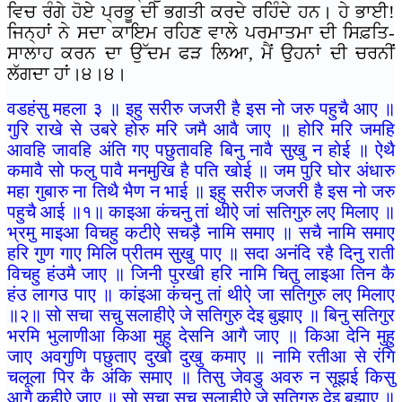
ਵਿਚ ਰੰਗੇ ਹੋਏ ਪ੍ਰਭੂ ਦੀ ਭਗਤੀ ਕਰਦੇ ਰਹਿੰਦੇ ਹਨ। ਹੇ ਭਾਈ!
ਜਿਨ੍ਹਾਂ ਨੇ ਸਦਾ ਕਾਇਮ ਰਹਿਣ ਵਾਲੇ ਪਰਮਾਤਮਾ ਦੀ ਸਿਫ਼ਤਿ-
ਸਾਲਾਹ ਕਰਨ ਦਾ ਉੱਦਮ ਫੜ ਲਿਆ, ਮੈਂ ਉਹਨਾਂ ਦੀ ਚਰਨੀਂ
ਲੱਗਦਾ ਹਾਂ।੪।੪।
वडहंसु महला ३ ॥ इहु सरीरु जजरी है इस नो जरु पहुचै आए ॥
गुरि राखे से उबरे होरु मरि जमै आवै जाए ॥ होरि मरि जमहि
आवहि जावहि अंति गए पछुतावहि बिनु नावै सुखु न होई ॥ ऐथै
कमावै सो फलु पावै मनमुखि है पति खोई ॥ जम पुरि घोर अंधारु
महा गुबारु ना तिथै भैण न भाई ॥ इहु सरीरु जजरी है इस नो जरु
पहुचै आई ॥१॥ काइआ कंचनु तां थीऐ जां सतिगुरु लए मिलाए ॥
भ्रमु माइआ विचहु कटीऐ सचड़ै नामि समाए ॥ सचै नामि समाए
हरि गुण गाए मिलि प्रीतम सुखु पाए ॥ सदा अनंदि रहै दिनु राती
विचहु हंउमै जाए ॥ जिनी पुरखी हरि नामि चितु लाइआ तिन कै
हंउ लागउ पाए ॥ कांइआ कंचनु तां थीऐ जा सतिगुरु लए मिलाए
॥२॥ सो सचा सचु सलाहीऐ जे सतिगुरु देइ बुझाए ॥ बिनु सतिगुर
भरमि भुलाणीआ किआ मुहु देसनि आगै जाए ॥ किआ देनि मुहु
जाए अवगुणि पछुताए दुखो दुखु कमाए ॥ नामि रतीआ से रंगि
चलूला पिर कै अंकि समाए ॥ तिसु जेवडु अवरु न सूझई किसु
आगै कहीऐ जाए ॥ सो सचा सचु सलाहीऐ जे सतिगुरु देइ बुझाए ॥