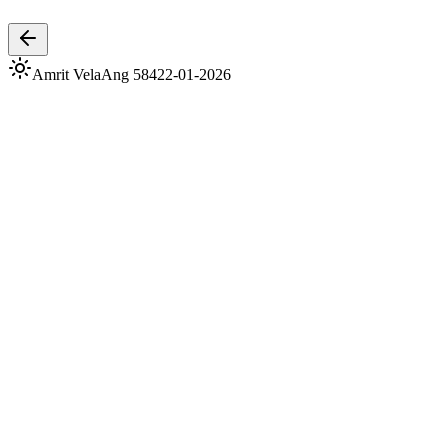
Tap play to listen
Amrit Vela
Ang
584
22-01-2026
Amrit Vela
Ang
584
Date