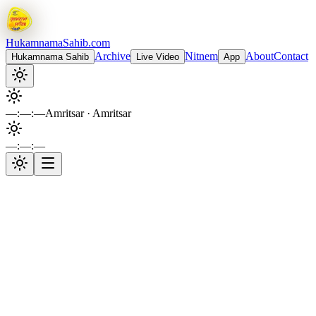
Hukamnama
Sahib.com
Archive
Nitnem
About
Contact
Hukamnama Sahib
Live Video
App
—:—:—
Amritsar
· Amritsar
—:—:—
Sri Harmandir Sahib
Live Gurbani Kirtan
· Live now
Auto-play