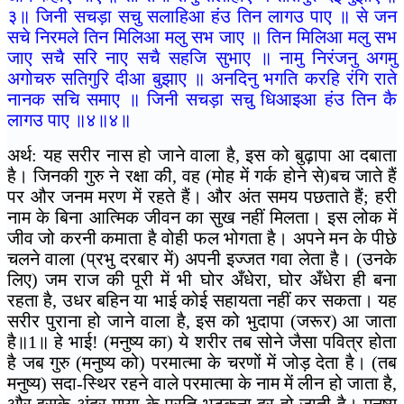
३॥ जिनी सचड़ा सचु सलाहिआ हंउ तिन लागउ पाए ॥ से जन
सचे निरमले तिन मिलिआ मलु सभ जाए ॥ तिन मिलिआ मलु सभ
जाए सचै सरि नाए सचै सहजि सुभाए ॥ नामु निरंजनु अगमु
अगोचरु सतिगुरि दीआ बुझाए ॥ अनदिनु भगति करहि रंगि राते
नानक सचि समाए ॥ जिनी सचड़ा सचु धिआइआ हंउ तिन कै
लागउ पाए ॥४॥४॥
अर्थ: यह सरीर नास हो जाने वाला है, इस को बुढ़ापा आ दबाता
है। जिनकी गुरु ने रक्षा की, वह (मोह में गर्क होने से)बच जाते हैं
पर और जनम मरण में रहते हैं। और अंत समय पछताते हैं; हरी
नाम के बिना आत्मिक जीवन का सुख नहीं मिलता। इस लोक में
जीव जो करनी कमाता है वोही फल भोगता है। अपने मन के पीछे
चलने वाला (प्रभु दरबार में) अपनी इज्जत गवा लेता है। (उनके
लिए) जम राज की पूरी में भी घोर अँधेरा, घोर अँधेरा ही बना
रहता है, उधर बहिन या भाई कोई सहायता नहीं कर सकता। यह
सरीर पुराना हो जाने वाला है, इस को भुदापा (जरूर) आ जाता
है॥1॥ हे भाई! (मनुष्य का) ये शरीर तब सोने जैसा पवित्र होता
है जब गुरु (मनुष्य को) परमात्मा के चरणों में जोड़ देता है। (तब
मनुष्य) सदा-स्थिर रहने वाले परमात्मा के नाम में लीन हो जाता है,