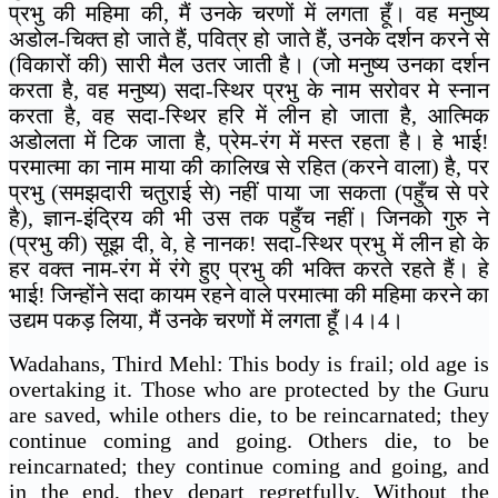
प्रभु की महिमा की, मैं उनके चरणों में लगता हूँ। वह मनुष्य
अडोल-चिक्त हो जाते हैं, पवित्र हो जाते हैं, उनके दर्शन करने से
(विकारों की) सारी मैल उतर जाती है। (जो मनुष्य उनका दर्शन
करता है, वह मनुष्य) सदा-स्थिर प्रभु के नाम सरोवर मे स्नान
करता है, वह सदा-स्थिर हरि में लीन हो जाता है, आत्मिक
अडोलता में टिक जाता है, प्रेम-रंग में मस्त रहता है। हे भाई!
परमात्मा का नाम माया की कालिख से रहित (करने वाला) है, पर
प्रभु (समझदारी चतुराई से) नहीं पाया जा सकता (पहुँच से परे
है), ज्ञान-इंद्रिय की भी उस तक पहुँच नहीं। जिनको गुरु ने
(प्रभु की) सूझ दी, वे, हे नानक! सदा-स्थिर प्रभु में लीन हो के
हर वक्त नाम-रंग में रंगे हुए प्रभु की भक्ति करते रहते हैं। हे
भाई! जिन्होंने सदा कायम रहने वाले परमात्मा की महिमा करने का
उद्यम पकड़ लिया, मैं उनके चरणों में लगता हूँ।4।4।
Wadahans, Third Mehl: This body is frail; old age is
overtaking it. Those who are protected by the Guru
are saved, while others die, to be reincarnated; they
continue coming and going. Others die, to be
reincarnated; they continue coming and going, and
in the end, they depart regretfully. Without the