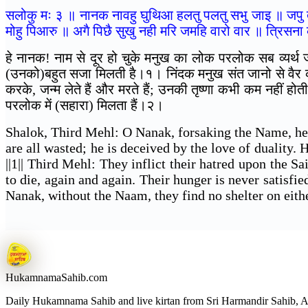
सलोकु मः ३ ॥ नानक नावहु घुथिआ हलतु पलतु सभु जाइ ॥ जपु तप
मोहु पिआरु ॥ अगै पिछै सुखु नही मरि जमहि वारो वार ॥ त्रिसन
हे नानक! नाम से दूर हो चुके मनुख का लोक परलोक सब व्यर्थ ज
(उनको)बहुत सजा मिलती है।१। निंदक मनुख संत जानो से वैर करते 
करके, जन्म लेते हैं और मरते हैं; उनकी तृष्णा कभी कम नहीं होत
परलोक में (सहारा) मिलता हैं।२।
Shalok, Third Mehl: O Nanak, forsaking the Name, he l
are all wasted; he is deceived by the love of duality.
||1|| Third Mehl: They inflict their hatred upon the Sa
to die, again and again. Their hunger is never satisfie
Nanak, without the Naam, they find no shelter on either
Hukamnama
Sahib.com
Daily Hukamnama Sahib and live kirtan from Sri Harmandir Sahib, Am