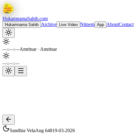
Hukamnama
Sahib.com
Archive
Nitnem
About
Contact
Hukamnama Sahib
Live Video
App
—:—:—
Amritsar
· Amritsar
—:—:—
Sri Harmandir Sahib
T
Live Gurbani Kirtan
· Live now
Sandhia Vela
Ang
648
19-03-2026