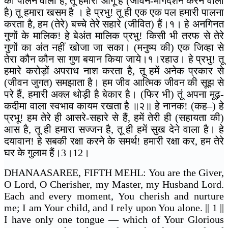
को पालने वाला है, तू हमारा आगू हैं (जीवन-मार्गदर्शन करने वाला
है) तू हमारा खसम है । हे प्रभु! तू ही एक एक पल हमारी पालना
करता है, हम (तेरे) बच्चे तेरे सहारे (जीवित) हैं।१। हे अनगिनत
गुणों के मालिक! हे बेअंत मालिक प्रभु! किसी भी तरफ से तेरे
गुणों का अंत नहीं खोजा जा सका। (मनुष्य की) एक जिव्हा से
तेरा कौन कौन सा गुण बयान किया जाये।१।रहाउ। हे प्रभु! तू
हमारे करोड़ों अपराध नाश करता है, तू हमें अनेक प्रकार से
(जीवन जुगत) समझाता है। हम जीव आत्मिक जीवन की सूझ से
परे हैं, हमारी अक्ल थोड़ी है बेकार है। (फिर भी) तूं अपना मूढ़-
कदीमा वाला स्वभाव कायम रखता है ॥२॥ हे नानक! (कह–) हे
प्रभू! हम तेरे ही आसरे-सहारे से हैं, हमें तेरी ही (सहायता की)
आस है, तू ही हमारा सज्जन है, तू ही हमें सुख देने वाला है। हे
दयावान! हे सबकी रक्षा करने के समर्थ! हमारी रक्षा कर, हम तेरे
घर के गुलाम हैं।3।12।
DHANAASAREE, FIFTH MEHL: You are the Giver,
O Lord, O Cherisher, my Master, my Husband Lord.
Each and every moment, You cherish and nurture
me; I am Your child, and I rely upon You alone. || 1 ||
I have only one tongue — which of Your Glorious