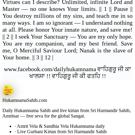
Virtues can I describe? Unlimited, infinite Lord and
Master — no one knows Your limits. || 1 || Pause ||
You destroy millions of my sins, and teach me in so
many ways. I am so ignorant — I understand nothing
at all. Please honor Your innate nature, and save me!
|| 2 || I seek Your Sanctuary — You are my only hope.
You are my companion, and my best friend. Save
me, O Merciful Saviour Lord; Nanak is the slave of
Your home. || 3 || 12 |
www.facebook.com/dailyhukamnama
ਵਾਹਿਗੁਰੂ ਜੀ ਕਾ
ਖਾਲਸਾ !!
ਵਾਹਿਗੁਰੂ ਜੀ ਕੀ ਫਤਹਿ !!
Hukamnama
Sahib.com
Daily Hukamnama Sahib and live kirtan from Sri Harmandir Sahib,
Amritsar — free seva for the global Sangat.
· Amrit Vela & Sandhia Vela Hukamnama daily
· Live Gurbani Kirtan from Sri Harmandir Sahib