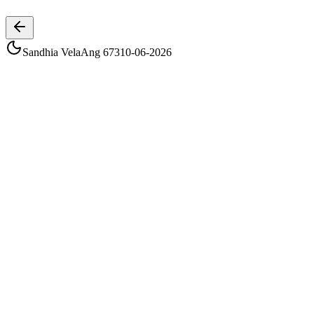
Tap play to listen
Sandhia Vela
Ang
673
10-06-2026
Sandhia Vela
Ang
673
Date