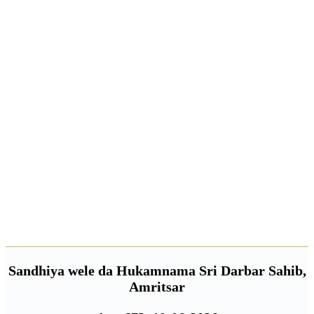
Auto-play
Tap play to listen
Share & save
Copy, share, or download
Copy text
Share image
Share Hukamnama
Save image
Reading
Adjust text size
A
A+
A++
Sandhiya wele da Hukamnama Sri Darbar Sahib,
Amritsar