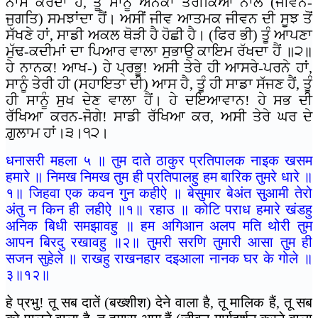
ਨਾਸ ਕਰਦਾ ਹੈਂ, ਤੂੰ ਸਾਨੂੰ ਅਨੇਕਾਂ ਤਰੀਕਿਆਂ ਨਾਲ (ਜੀਵਨ-
ਜੁਗਤਿ) ਸਮਝਾਂਦਾ ਹੈਂ। ਅਸੀਂ ਜੀਵ ਆਤਮਕ ਜੀਵਨ ਦੀ ਸੂਝ ਤੋਂ
ਸੱਖਣੇ ਹਾਂ, ਸਾਡੀ ਅਕਲ ਥੋੜੀ ਹੈ ਹੋਛੀ ਹੈ। (ਫਿਰ ਭੀ) ਤੂੰ ਆਪਣਾ
ਮੁੱਢ-ਕਦੀਮਾਂ ਦਾ ਪਿਆਰ ਵਾਲਾ ਸੁਭਾਉ ਕਾਇਮ ਰੱਖਦਾ ਹੈਂ ॥੨॥
ਹੇ ਨਾਨਕ! ਆਖ-) ਹੇ ਪ੍ਰਭੂ! ਅਸੀ ਤੇਰੇ ਹੀ ਆਸਰੇ-ਪਰਨੇ ਹਾਂ,
ਸਾਨੂੰ ਤੇਰੀ ਹੀ (ਸਹਾਇਤਾ ਦੀ) ਆਸ ਹੈ, ਤੂੰ ਹੀ ਸਾਡਾ ਸੱਜਣ ਹੈਂ, ਤੂੰ
ਹੀ ਸਾਨੂੰ ਸੁਖ ਦੇਣ ਵਾਲਾ ਹੈਂ। ਹੇ ਦਇਆਵਾਨ! ਹੇ ਸਭ ਦੀ
ਰੱਖਿਆ ਕਰਨ-ਜੋਗੇ! ਸਾਡੀ ਰੱਖਿਆ ਕਰ, ਅਸੀ ਤੇਰੇ ਘਰ ਦੇ
ਗ਼ੁਲਾਮ ਹਾਂ।੩।੧੨।
धनासरी महला ५ ॥ तुम दाते ठाकुर प्रतिपालक नाइक खसम
हमारे ॥ निमख निमख तुम ही प्रतिपालहु हम बारिक तुमरे धारे ॥
१॥ जिहवा एक कवन गुन कहीऐ ॥ बेसुमार बेअंत सुआमी तेरो
अंतु न किन ही लहीऐ ॥१॥ रहाउ ॥ कोटि पराध हमारे खंडहु
अनिक बिधी समझावहु ॥ हम अगिआन अलप मति थोरी तुम
आपन बिरदु रखावहु ॥२॥ तुमरी सरणि तुमारी आसा तुम ही
सजन सुहेले ॥ राखहु राखनहार दइआला नानक घर के गोले ॥
३॥१२॥
हे प्रभु! तू सब दातें (बख्शीश) देने वाला है, तू मालिक हैं, तू सब