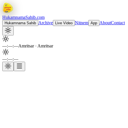
Hukamnama
Sahib.com
Archive
Nitnem
About
Contact
Hukamnama Sahib
Live Video
App
—:—:—
Amritsar
· Amritsar
—:—:—
Sri Harmandir Sahib
Live Gurbani Kirtan
Auto-play