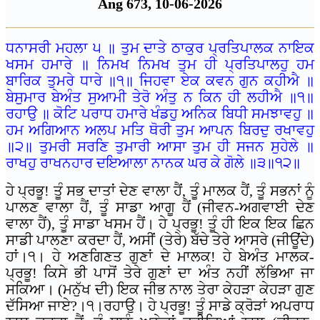
Ang 673, 10-06-2026
ਧਨਾਸਰੀ ਮਹਲਾ ੫ ॥ ਤੁਮ ਦਾਤੇ ਠਾਕੁਰ ਪ੍ਰਤਿਪਾਲਕ ਨਾਇਕ
ਖਸਮ ਹਮਾਰੇ ॥ ਨਿਮਖ ਨਿਮਖ ਤੁਮ ਹੀ ਪ੍ਰਤਿਪਾਲਹੁ ਹਮ
ਬਾਰਿਕ ਤੁਮਰੇ ਧਾਰੇ ॥੧॥ ਜਿਹਵਾ ਏਕ ਕਵਨ ਗੁਨ ਕਹੀਐ ॥
ਬੇਸੁਮਾਰ ਬੇਅੰਤ ਸੁਆਮੀ ਤੇਰੋ ਅੰਤੁ ਨ ਕਿਨ ਹੀ ਲਹੀਐ ॥੧॥
ਰਹਾਉ ॥ ਕੋਟਿ ਪਰਾਧ ਹਮਾਰੇ ਖੰਡਹੁ ਅਨਿਕ ਬਿਧੀ ਸਮਝਾਵਹੁ ॥
ਹਮ ਅਗਿਆਨ ਅਲਪ ਮਤਿ ਥੋਰੀ ਤੁਮ ਆਪਨ ਬਿਰਦੁ ਰਖਾਵਹੁ
॥੨॥ ਤੁਮਰੀ ਸਰਣਿ ਤੁਮਾਰੀ ਆਸਾ ਤੁਮ ਹੀ ਸਜਨ ਸੁਹੇਲੇ ॥
ਰਾਖਹੁ ਰਾਖਨਹਾਰ ਦਇਆਲਾ ਨਾਨਕ ਘਰ ਕੇ ਗੋਲੇ ॥੩॥੧੨॥
ਹੇ ਪ੍ਰਭੂ! ਤੂੰ ਸਭ ਦਾਤਾਂ ਦੇਣ ਵਾਲਾ ਹੈਂ, ਤੂੰ ਮਾਲਕ ਹੈਂ, ਤੂੰ ਸਭਨਾਂ ਨੂੰ
ਪਾਲਣ ਵਾਲਾ ਹੈਂ, ਤੂੰ ਸਾਡਾ ਆਗੂ ਹੈਂ (ਜੀਵਨ-ਅਗਵਾਈ ਦੇਣ
ਵਾਲਾ ਹੈਂ), ਤੂੰ ਸਾਡਾ ਖਸਮ ਹੈਂ। ਹੇ ਪ੍ਰਭੂ! ਤੂੰ ਹੀ ਇਕ ਇਕ ਛਿਨ
ਸਾਡੀ ਪਾਲਣਾ ਕਰਦਾ ਹੈਂ, ਅਸੀਂ (ਤੇਰੇ) ਬੱਚੇ ਤੇਰੇ ਆਸਰੇ (ਜੀਊਂਦੇ)
ਹਾਂ।੧। ਹੇ ਅਣਗਿਣਤ ਗੁਣਾਂ ਦੇ ਮਾਲਕ! ਹੇ ਬੇਅੰਤ ਮਾਲਕ-
ਪ੍ਰਭੂ! ਕਿਸੇ ਭੀ ਪਾਸੋਂ ਤੇਰੇ ਗੁਣਾਂ ਦਾ ਅੰਤ ਨਹੀਂ ਲੱਭਿਆ ਜਾ
ਸਕਿਆ। (ਮਨੁੱਖ ਦੀ) ਇਕ ਜੀਭ ਨਾਲ ਤੇਰਾ ਕੇਹੜਾ ਕੇਹੜਾ ਗੁਣ
ਦੱਸਿਆ ਜਾਏ?।੧।ਰਹਾਉ। ਹੇ ਪ੍ਰਭੂ! ਤੂੰ ਸਾਡੇ ਕ੍ਰੋੜਾਂ ਅਪਰਾਧ